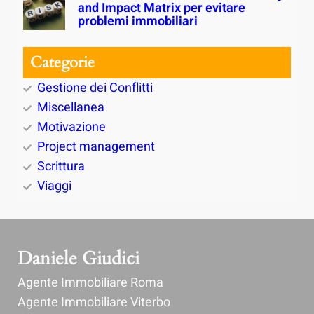
and Impact Matrix per evitare
problemi immobiliari
Categorie
Gestione dei Conflitti
Miscellanea
Motivazione
Project management
Scrittura
Viaggi
Daniele Giudici
Agente Immobiliare Roma
Agente Immobiliare Viterbo