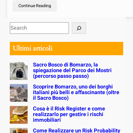
Continue Reading
S
e
a
Ultimi articoli
r
c
Sacro Bosco di Bomarzo, la
h
spiegazione del Parco dei Mostri
(percorso passo passo)
Scoprire Bomarzo, uno dei borghi
italiani più belli e affascinante (oltre
il Sacro Bosco)
Cosa è il Risk Register e come
realizzarlo per gestire i rischi
immobiliari
Come Realizzare un Risk Probability