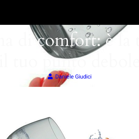
a di comfort: è la 
il tuo punto debol
Daniele Giudici