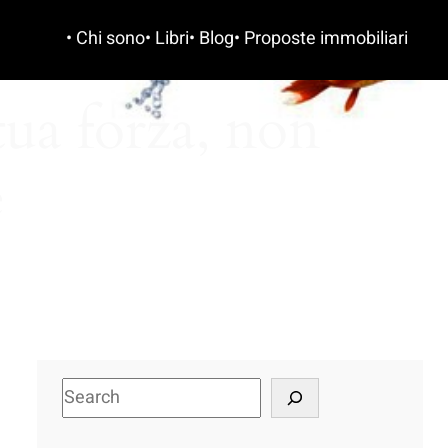
• Chi sono
• Libri
• Blog
• Proposte immobiliari
tua forza, non
e
S
e
a