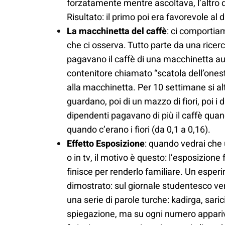
forzatamente mentre ascoltava, l’altro 
Risultato: il primo poi era favorevole al 
La macchinetta del caffè
: ci comporti
che ci osserva. Tutto parte da una
ricer
pagavano il caffè di una macchinetta au
contenitore chiamato “scatola dell’onest
alla macchinetta. Per 10 settimane si al
guardano, poi di un mazzo di fiori, poi i due
dipendenti
pagavano di più il caffè quan
quando c’erano i fiori (da 0,1 a 0,16).
Effetto Esposizione
: quando vedrai che 
o in tv, il motivo è questo: l’esposizion
finisce per renderlo familiare. Un esperi
dimostrato: s
ul giornale studentesco ven
una serie di parole turche: kadirga, sari
spiegazione, ma su ogni numero appari