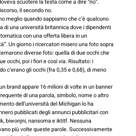
doveva scuotere la testa come a dire “no”.
discorso, il secondo no.
amo meglio quando sappiamo che c’è qualcuno
ca di una università britannica dove i dipendenti
tomatica con una offerta libera in un
à”. Un giorno i ricercatori misero una foto sopra
ternarono diverse foto: quella di due occhi che
 occhi, poi i fiori e così via. Risultato: i
do c’erano gli occhi (fra 0,35 e 0,68), di meno
un brand appare 16 milioni di volte in un banner
e frequente di una parola, simbolo, nome o altro
mento dell’università del Michigan lo ha
nero pubblicati degli annunci pubblicitari con
cik, biwonjni, nansoma e iktitf. Nessuna
vano più volte queste parole. Successivamente