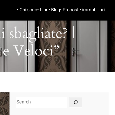
• Chi sono
• Libri
• Blog
• Proposte immobiliari
 sbagliate? |
 e Veloci”
S
e
a