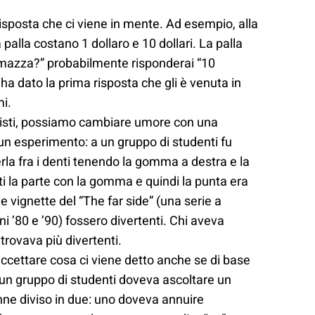
 risposta che ci viene in mente. Ad esempio, alla
alla costano 1 dollaro e 10 dollari. La palla
 mazza?” p
robabilmente risponderai “10
ha dato la prima risposta che gli è venuta in
i.
risti, possiamo cambiare umore con una
 un esperimento: a un gruppo di studenti fu
rla fra i denti tenendo la gomma a destra e la
nti la parte con la gomma e quindi la punta era
le vignette del “
The far side
” (una serie a
nni ’80 e ’90) fossero divertenti.
Chi aveva
trovava più divertenti.
 accettare cosa ci viene detto anche se di base
un gruppo di studenti doveva ascoltare un
Venne diviso in due: uno doveva annuire