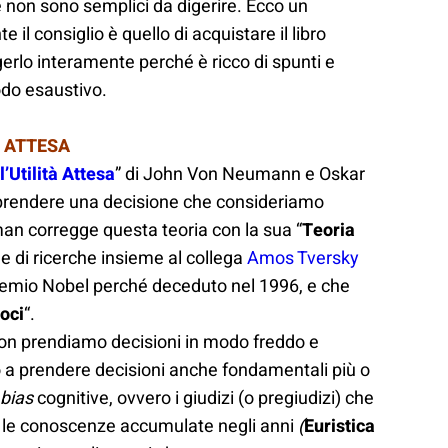
 non sono semplici da digerire. Ecco un
 il consiglio è quello di acquistare il libro
gerlo interamente perché è ricco di spunti e
odo esaustivo.
’ ATTESA
’Utilità Attesa
” di John Von Neumann e Oskar
 prendere una decisione che consideriamo
eman corregge questa teoria con la sua “
Teoria
 e di ricerche insieme al collega
Amos Tversky
 premio Nobel perché deceduto nel 1996, e che
oci
“.
n prendiamo decisioni in modo freddo e
o a prendere decisioni anche fondamentali più o
bias
cognitive, ovvero i giudizi (o pregiudizi) che
 le conoscenze accumulate negli anni
(
Euristica