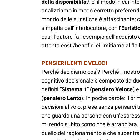
della disponibilità
)
. E’ il modo in cui i
analizziamo in modo corretto preferendo 
mondo delle euristiche è affascinante: c
simpatia dell’interlocutore, con l’
Euristic
casi: l’autore fa l’esempio dell’acquisto 
attenta costi/benefici ci limitiamo al “l
PENSIERI LENTI E
VELOCI
Perché decidiamo così? Perché il nostr
cognitivo decisionale è composto da due 
definiti “
Sistema 1
” (
pensiero Veloce
) e
(
pensiero Lento
). In poche parole: il pri
decisioni al volo, prese senza pensarci t
che guardo una persona con un’espress
mi rendo subito conto che è arrabbiata. 
quello del ragionamento e che subentra